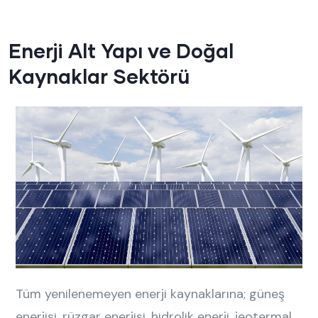
Enerji Alt Yapı ve Doğal
Kaynaklar Sektörü
Tüm yenilenemeyen enerji kaynaklarına; güneş
enerjisi,
rüzg
ar
enerjisi,
hidrolik enerji, jeotermal