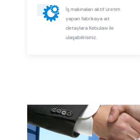
arı
İş makinaları aktif üretim
w
yapan fabrikaya ait
detaylara Kebulaw ile
ulaşabilirisiniz.