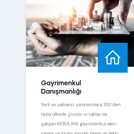
k
Gayrimenkul
Danışmanlığı
Yerli ve yabancı yatırımcılara 150´den
fazla ülkede çözüm ortakları ile
çalışan KEBULAW, gayrimenkul alım-
satımı ve kirası, ipotek tesisi ve fekki,