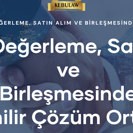
ĞERLEME, SATIN ALIM VE BİRLEŞMESİN
Değerleme, Sa
ve
Birleşmesind
ilir Çözüm Or