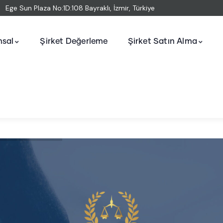
Ege Sun Plaza No:1D:108 Bayraklı, İzmir, Türkiye
sal
Şirket Değerleme
Şirket Satın Alma