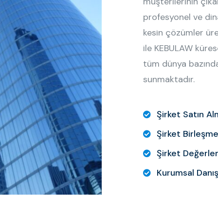
müşterilerinin çıka
profesyonel ve dinam
kesin çözümler üre
ile KEBULAW kürese
tüm dünya bazında 
sunmaktadır.
Şirket Satın A
Şirket Birleşme
Şirket Değerl
Kurumsal Danış