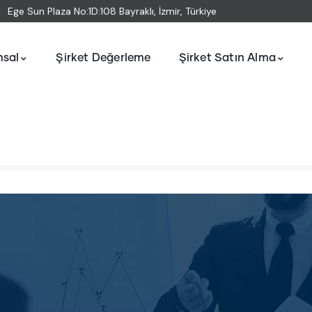
Ege Sun Plaza No:1D:108 Bayraklı, İzmir, Türkiye
sal
Şirket Değerleme
Şirket Satın Alma