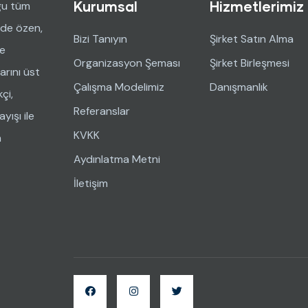
Kurumsal
Hizmetlerimiz
ğu tüm
nde özen,
Bizi Tanıyın
Şirket Satın Alma
ve
Organizasyon Şeması
Şirket Birleşmesi
arını üst
Çalışma Modelimiz
Danışmanlık
çi,
Referanslar
yışı ile
KVKK
n
Aydınlatma Metni
İletişim