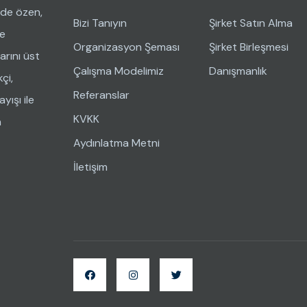
nde özen,
Bizi Tanıyın
Şirket Satın Alma
ve
Organizasyon Şeması
Şirket Birleşmesi
arını üst
Çalışma Modelimiz
Danışmanlık
çi,
Referanslar
yışı ile
KVKK
n
Aydınlatma Metni
İletişim