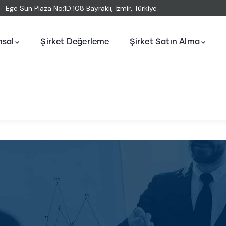
Ege Sun Plaza No:1D:108 Bayraklı, İzmir, Türkiye
sal
Şirket Değerleme
Şirket Satın Alma