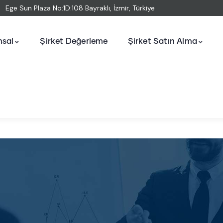
Ege Sun Plaza No:1D:108 Bayraklı, İzmir, Türkiye
sal
Şirket Değerleme
Şirket Satın Alma