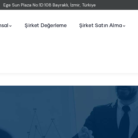
Ege Sun Plaza No:1D:108 Bayraklı, İzmir, Türkiye
sal
Şirket Değerleme
Şirket Satın Alma