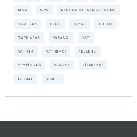
M&A
NRW
RENEWABLEENERGY BUYING
TAMTÜRK
TECH
TEKNE
TÖREN
TÜRK ARAP
YABANCI
YAT
YATIRIM
YATIRIMCI
YELKENLI
ZEYTIN YAĞ
ZIYARET
ZIYARETÇI
İRTIBAT
ŞIRKET