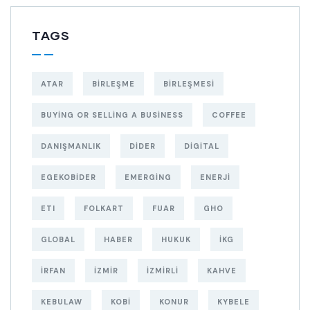
TAGS
ATAR
BIRLEŞME
BIRLEŞMESI
BUYING OR SELLING A BUSINESS
COFFEE
DANIŞMANLIK
DIDER
DIGITAL
EGEKOBIDER
EMERGING
ENERJI
ETI
FOLKART
FUAR
GHO
GLOBAL
HABER
HUKUK
IKG
IRFAN
IZMIR
IZMIRLI
KAHVE
KEBULAW
KOBI
KONUR
KYBELE