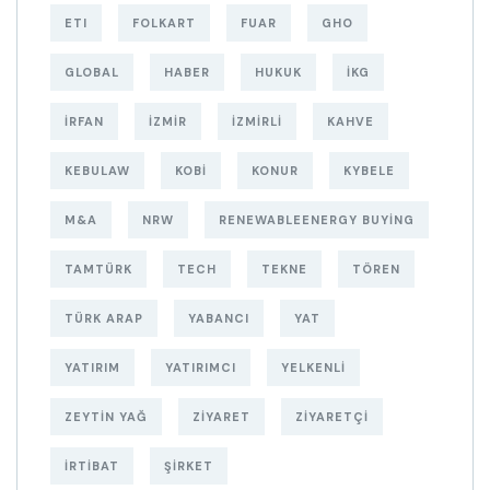
ETI
FOLKART
FUAR
GHO
GLOBAL
HABER
HUKUK
IKG
IRFAN
IZMIR
IZMIRLI
KAHVE
KEBULAW
KOBI
KONUR
KYBELE
M&A
NRW
RENEWABLEENERGY BUYING
TAMTÜRK
TECH
TEKNE
TÖREN
TÜRK ARAP
YABANCI
YAT
YATIRIM
YATIRIMCI
YELKENLI
ZEYTIN YAĞ
ZIYARET
ZIYARETÇI
İRTIBAT
ŞIRKET