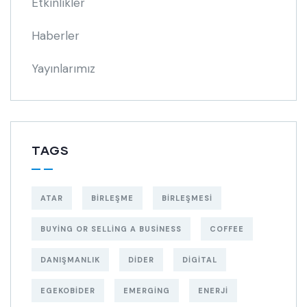
Etkinlikler
Haberler
Yayınlarımız
TAGS
ATAR
BIRLEŞME
BIRLEŞMESI
BUYING OR SELLING A BUSINESS
COFFEE
DANIŞMANLIK
DIDER
DIGITAL
EGEKOBIDER
EMERGING
ENERJI